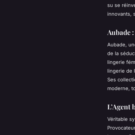
su se réinv
innovants, 
Aubade : 
Aubade, une
de la séduc
lingerie fé
lingerie de
Ses collect
moderne, to
L’Agent 
Véritable s
Provocateur