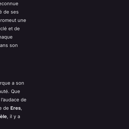
reconnue
té de ses
promeut une
clé et de
chaque
dans son
arque a son
eauté. Que
, l’audace de
me de
Eres
,
èle
, il y a