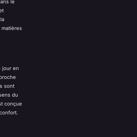
dans le
et
la
 matières
e jour en
pproche
ns sont
 sens du
est conçue
confort.