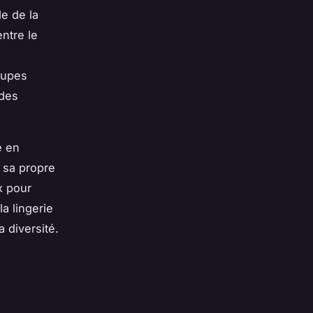
e de la
ntre le
oupes
 des
e en
t sa propre
x pour
a lingerie
 diversité.