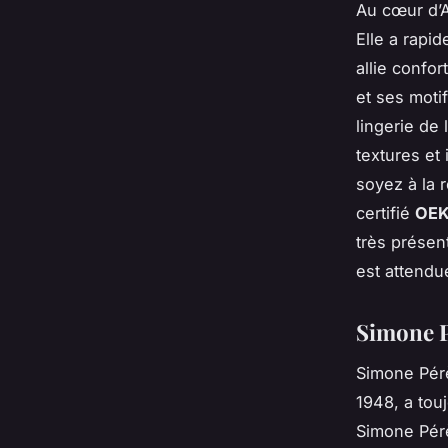
Au cœur d’
Elle a rapi
allie confo
et ses moti
lingerie de 
textures et
soyez à la
certifié
OEK
très présen
est attend
Simone P
Simone Pér
1948, a tou
Simone Pérè