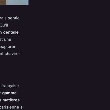
mais sentie
Qu’il
 dentelle
est une
 explorer
nt chavirer
 française
ge
gamme
es
matières
parisienne a