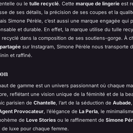
dentelle ou le
tulle recyclé
. Cette
marque de lingerie
est 
sse de ses détails, la précision de ses coupes et la quali
ais Simone Pérèle, c’est aussi une marque engagée qui 
sable et durable. En effet, la marque utilise du tulle recy
e recyclé dans la composition de ses soutiens-gorge. À 
 partagée
sur Instagram, Simone Pérèle nous transporte 
nin et raffiné.
ion
 haut de gamme est un univers passionnant où chaque m
pre, reflétant une vision unique de la féminité et de la b
hic parisien de
Chantelle
, l’art de la séduction de
Aubade
 Agent Provocateur
, l’élégance de
La Perla
, le minimalis
é bohème de
Love Stories
ou le raffinement de
Simone Pér
e de luxe pour chaque femme.