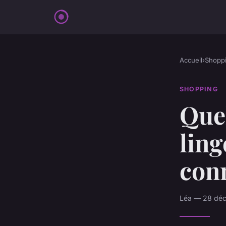
Accueil
›
Shopp
SHOPPING
Quel
lin
conn
Léa — 28 déc