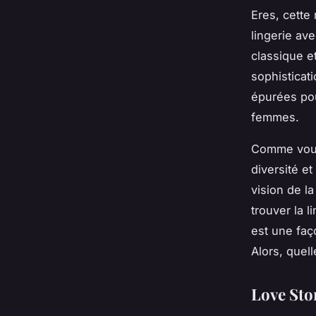
Eres, cette
lingerie av
classique e
sophisticat
épurées pou
femmes.
Comme vous 
diversité e
vision de l
trouver la l
est une faç
Alors, quel
Love Stor