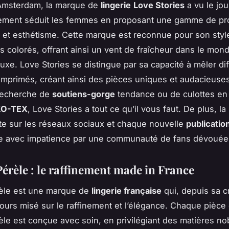
Amsterdam, la marque de
lingerie
Love Stories
a vu le jou
dement séduit les femmes en proposant une gamme de pro
rt et esthétisme. Cette marque est reconnue pour son st
fs colorés, offrant ainsi un vent de fraîcheur dans le mond
luxe. Love Stories se distingue par sa capacité à mêler di
 imprimés, créant ainsi des pièces uniques et audacieuse
 recherche de
soutiens-gorge
tendance ou de culottes e
O-TEX
, Love Stories a tout ce qu’il vous faut. De plus, l
te sur les réseaux sociaux et chaque nouvelle
publicatio
ue avec impatience par une communauté de fans dévouée
érèle : le raffinement made in France
èle est une marque de
lingerie française
qui, depuis sa c
jours misé sur le raffinement et l’élégance. Chaque pièce 
le est conçue avec soin, en privilégiant des matières 