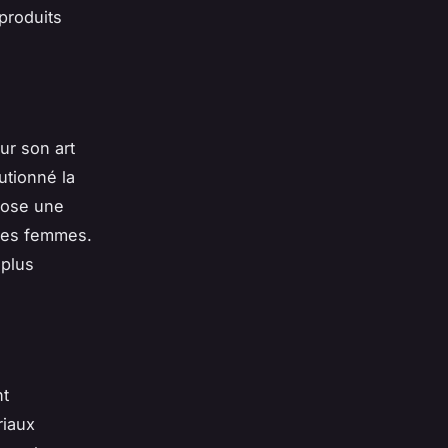
produits
ur son art
utionné la
pose une
 des femmes.
 plus
nt
riaux