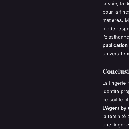
la soie, la 
pour la fine
matières. M
mode respon
l’élasthann
publication
univers fémi
Conclus
La lingerie
identité pro
ce soit le c
L’Agent by
la féminit
une lingeri