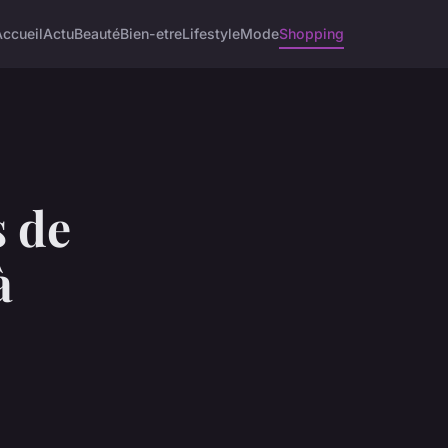
Accueil
Actu
Beauté
Bien-etre
Lifestyle
Mode
Shopping
s de
à