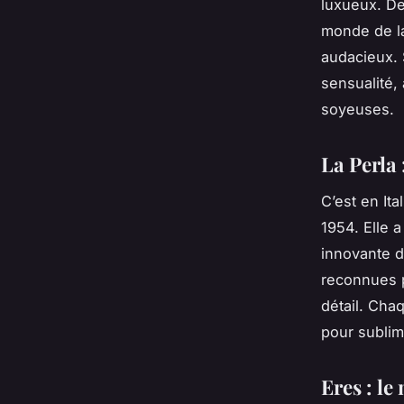
luxueux. De
monde de la
audacieux. 
sensualité,
soyeuses.
La Perla 
C’est en It
1954. Elle 
innovante d
reconnues p
détail. Cha
pour sublim
Eres : l