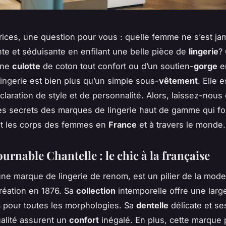
rices, une question pour vous : quelle femme ne s’est ja
nte et séduisante en enfilant une belle pièce de
lingerie
? 
une
culotte
de coton tout confort ou d’un soutien-
gorge
en
 lingerie est bien plus qu’un simple sous-
vêtement
. Elle 
claration de style et de personnalité. Alors, laissez-nous
s secrets des marques de lingerie haut de gamme qui fo
et les corps des femmes en
France
et à travers le monde.
urnable Chantelle : le chic à la française
une marque de lingerie de renom, est un pilier de la mode
réation en 1876. Sa
collection
intemporelle offre une lar
s
pour toutes les morphologies. Sa
dentelle
délicate et s
alité assurent un
confort
inégalé. En plus, cette marque 