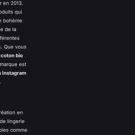
r en 2013.
duits qui
yle bohème
e de la
fférentes
s. Que vous
n
coton bio
a marque est
n Instagram
.
réation en
de lingerie
nobles comme