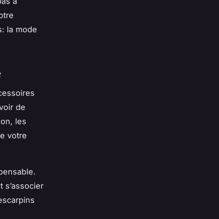
pas à
otre
as: la mode
e
ccessoires
voir de
on, les
e votre
spensable.
 s’associer
’escarpins