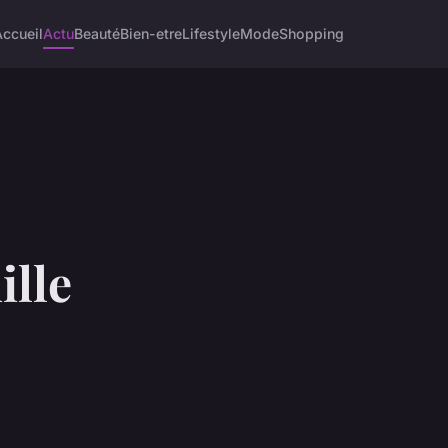
Accueil
Actu
Beauté
Bien-etre
Lifestyle
Mode
Shopping
ille