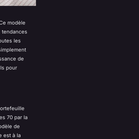
? Ce modèle
ux tendances
outes les
 simplement
issance de
ils pour
ortefeuille
es 70 par la
modèle de
e est à la