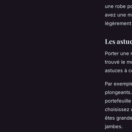
une robe po
avez une mo
légèrement 
Les astu
Porter une 
trouvé le m
astuces à c
Par exemple
plongeants.
portefeuill
choisissez 
êtes grande
jambes.