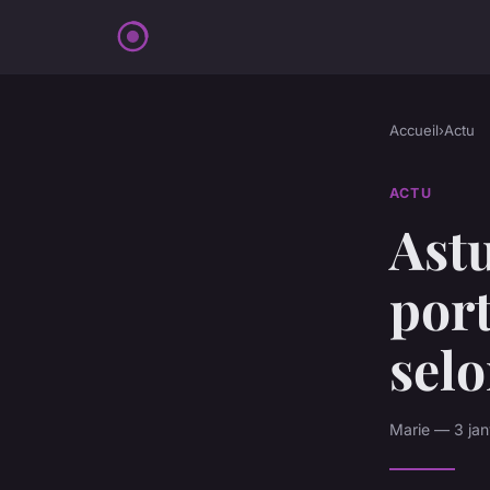
Accueil
›
Actu
ACTU
Astu
port
selo
Marie — 3 jan