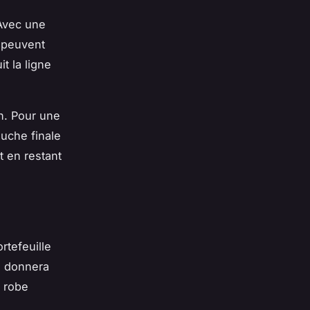
 Avec une
s peuvent
it la ligne
in. Pour une
ouche finale
t en restant
rtefeuille
e donnera
e robe