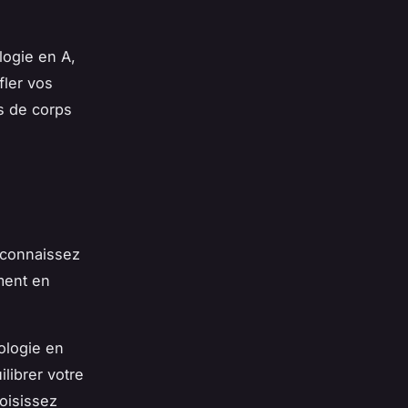
logie en A,
fler vos
es de corps
s connaissez
ement en
ologie en
librer votre
hoisissez