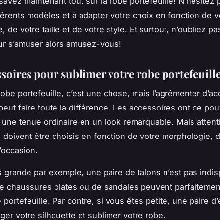
savez maintenant tout sur la robe portefeuille! N’hésitez 
férents modèles et à adapter votre choix en fonction de v
 de votre taille et de votre style. Et surtout, n’oubliez p
our s’amuser alors amusez-vous!
ssoires pour sublimer votre robe portefeuill
robe portefeuille, c’est une chose, mais l’agrémenter d’a
peut faire toute la différence. Les accessoires ont ce pou
 une tenue ordinaire en un look remarquable. Mais attenti
 doivent être choisis en fonction de votre morphologie, d
l’occasion.
s grande par exemple, une paire de talons n’est pas indi
e chaussures plates ou de sandales peuvent parfaitement
 portefeuille. Par contre, si vous êtes petite, une paire d
ger votre silhouette et sublimer votre robe.