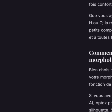
fois confort
Que vous ay
H ou O, la r
petits comp
et à toutes l
Comment 
morphol
Bien choisir
votre morph
fonction de 
Si vous ave
A), optez p
silhouette.