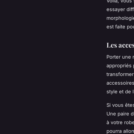
Voilà, vous 
essayer dif
morphologie,
est faite p
Les acce
Porter une 
appropriés 
transformer
accessoires
style et de 
Si vous ête
Une paire d
à votre robe
pourra allon