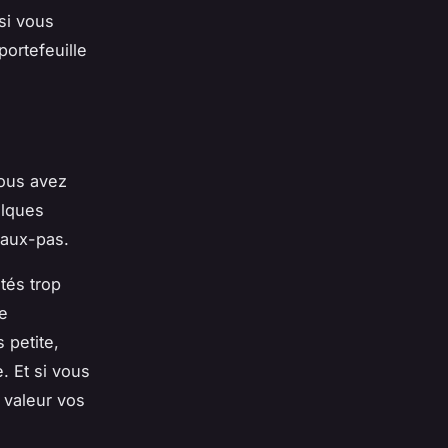
si vous
ortefeuille
vous avez
elques
faux-pas.
tés trop
e
 petite,
. Et si vous
 valeur vos